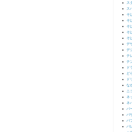
ス
ス
そ
そ
そ
そ
そ
デ
デ
テ
テ
ド
ど
ド
な
ニ
ネ
ネ
バ
バ
パ
バ