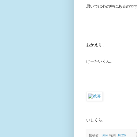
思いでは心の中にあるので
おかえり、
けーたいくん。
いしくら.
投稿者
_Saki
時刻:
16:26