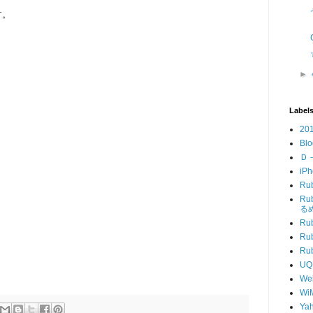
す。
►
Label
20
Blo
Ｄ
iP
Ru
R
る
Ru
Ru
R
UQ
We
Wi
Ya