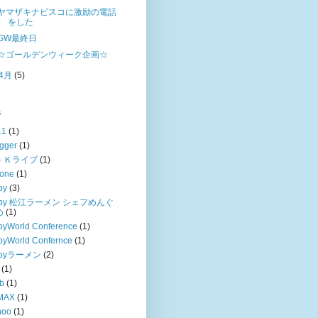
ヤマザキナビスコに激励の電話
をした
GW最終日
☆ゴールデンウィーク企画☆
4月
(5)
s
11
(1)
gger
(1)
－Ｋライブ
(1)
hone
(1)
by
(3)
uby 松江ラーメン シェフめんぐ
め
(1)
byWorld Conference
(1)
byWorld Confernce
(1)
ubyラーメン
(2)
(1)
b
(1)
MAX
(1)
hoo
(1)