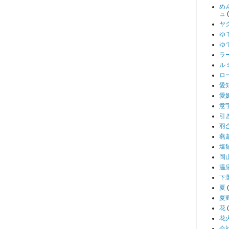
め
ュ
ヤ
ゆ
ゆ
ラ
ル
ロ
愛
愛
意
引
羽
燕
塩
岡
温
下
夏
夏
花
花
会