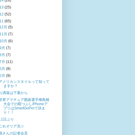
14
(26)
13
(25)
12
(52)
11
(65)
12月
(5)
11月
(7)
10月
(6)
9月
(7)
8月
(7)
7月
(11)
6月
(8)
5月
(9)
アメリカンスタイルって知って
ますか？
お洒落は下着から
世界アマチュア囲碁選手権島根
大会での暇つぶしiPhoneア
プリはSmartGoProで決ま
り！！
11日ぶり
これぞリア充☆
孫さんの記者会見