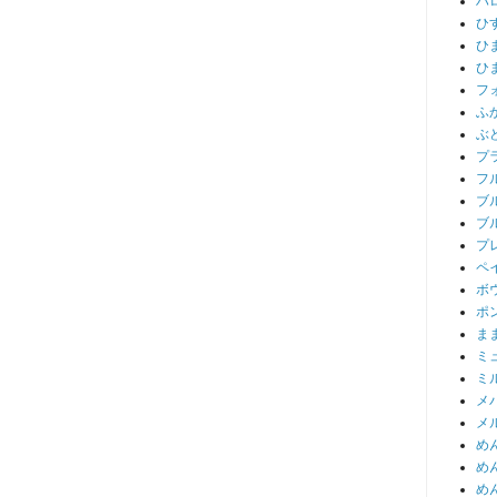
ハ
ひ
ひ
ひ
フ
ふ
ぶ
プ
フ
ブ
ブ
プ
ペ
ボ
ポ
ま
ミ
ミ
メ
メ
め
め
め