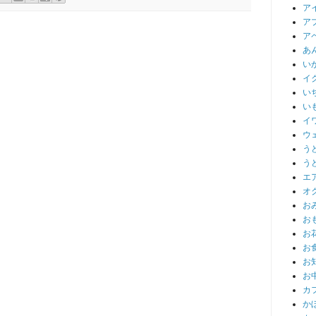
ア
ア
ア
あ
い
イ
い
い
イ
ウ
う
う
エ
オ
お
お
お
お
お
お
カ
か