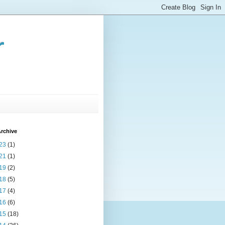
r
rchive
23
(1)
21
(1)
19
(2)
18
(5)
17
(4)
16
(6)
15
(18)