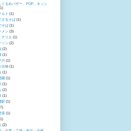
んぐるめバザー、POP、キッシ
(1)
クルト
(1)
でざるそば
(1)
でそば
(1)
ーメン
(3)
ミナリエ
(1)
ーソン
(2)
知
(2)
媛
(1)
宇川
(1)
き出物
(1)
合
(1)
趙園
(1)
飴
(1)
山
(2)
泉
(1)
灘駅
(1)
(7)
野菜
(1)
(1)
火
(2)
社・企業・工場・食品・冷蔵