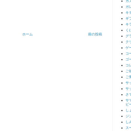
カ
ガ
キ
ギ
キ
く
ホーム
前の投稿
グ
ク
ゲ
コ
ゴ
コ
ご
ご
サ
サ
さ
サ
ビ
し
ジ
し
ス