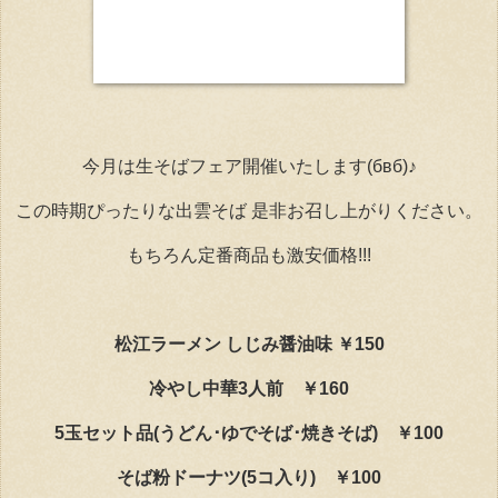
今月は生そばフェア開催いたします(бвб)♪
この時期ぴったりな出雲そば 是非お召し上がりください。
もちろん定番商品も激安価格!!!
松江ラーメン しじみ醤油味 ￥150
冷やし中華3人前 ￥160
5玉セット品(うどん･ゆでそば･焼きそば) ￥100
そば粉ドーナツ(5コ入り) ￥100