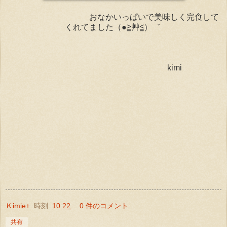
おなかいっぱいで美味しく完食して
くれてました（●≧艸≦）゛
kimi
Ｋimie+.
時刻:
10:22
0 件のコメント:
共有