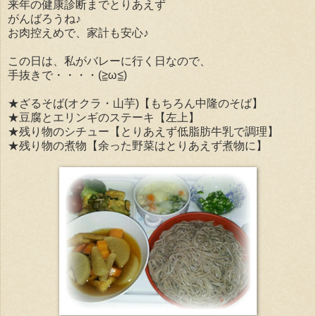
来年の健康診断までとりあえず
がんばろうね♪
お肉控えめで、家計も安心♪
この日は、私がバレーに行く日なので、
手抜きで・・・・(≧ω≦)
★ざるそば(オクラ・山芋)【もちろん中隆のそば】
★豆腐とエリンギのステーキ【左上】
★残り物のシチュー【とりあえず低脂肪牛乳で調理】
★残り物の煮物【余った野菜はとりあえず煮物に】