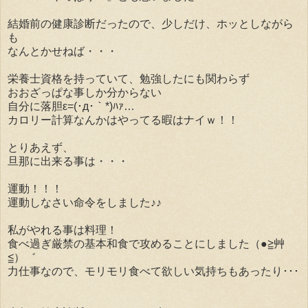
結婚前の健康診断だったので、少しだけ、ホッとしながら
も
なんとかせねば・・・
栄養士資格を持っていて、勉強したにも関わらず
おおざっぱな事しか分からない
自分に落胆ε=(･д･｀*)ﾊｧ…
カロリー計算なんかはやってる暇はナイｗ！！
とりあえず、
旦那に出来る事は・・・
運動！！！
運動しなさい命令をしました♪♪
私がやれる事は料理！
食べ過ぎ厳禁の基本和食で攻めることにしました（●≧艸
≦）゛
力仕事なので、モリモリ食べて欲しい気持ちもあったり･･･