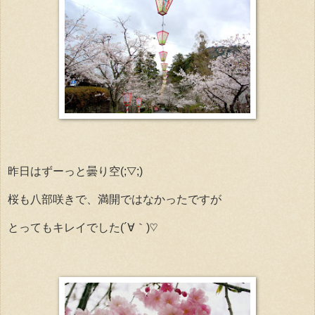
昨日はずーっと曇り空(;▽;)
桜も八部咲きで、満開ではなかったですが
とってもキレイでした(´∀｀)♡