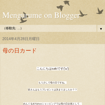
Mengurume on Blogger
▼
2014年4月28日月曜日
母の日カード
こんにちはsakiです('ω')
もう少しで母の日ですね。
皆さんはもうプレゼントは決まりましたか？？
めんぐるめYahooショッピングでは母の日企画として、