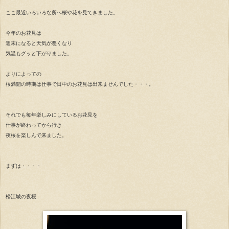
ここ最近いろいろな所へ桜や花を見てきました。
今年のお花見は
週末になると天気が悪くなり
気温もグッと下がりました。
よりによっての
桜満開の時期は仕事で日中のお花見は出来ませんでした・・・。
それでも毎年楽しみにしているお花見を
仕事が終わってから行き
夜桜を楽しんで来ました。
まずは・・・・
松江城の夜桜