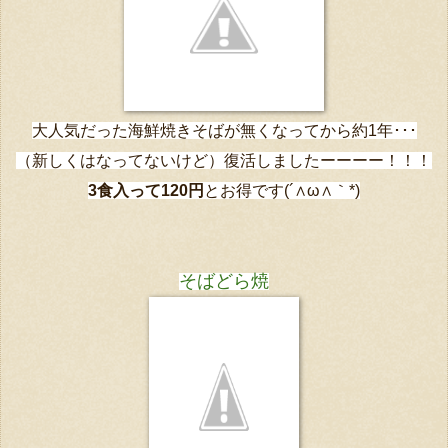
大人気だった海鮮焼きそばが無くなってから約1年･･･
（新しくはなってないけど）復活しましたーーーー！！！
3食入って120円
とお得です
(´∧ω∧｀*)
そばどら焼