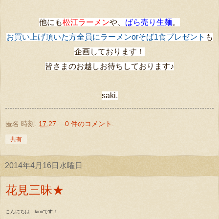
他にも
松江ラーメン
や、
ばら売り生麺
。
お買い上げ頂いた方全員にラーメンorそば1食プレゼント
も
企画しております！
皆さまのお越しお待ちしております♪
saki.
匿名
時刻:
17:27
0 件のコメント:
共有
2014年4月16日水曜日
花見三昧★
こんにちは kimiです！