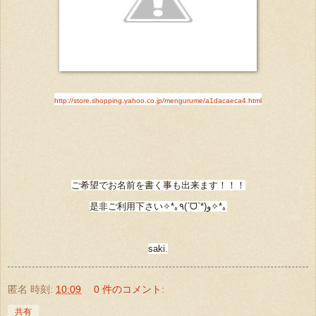
http://store.shopping.yahoo.co.jp/mengurume/a1dacaeca4.html
ご希望でお名前を書く事も出来ます！！！
是非ご利用下さい
✧*｡٩(ˊᗜˋ*)و✧*｡
saki.
匿名
時刻:
10:09
0 件のコメント:
共有