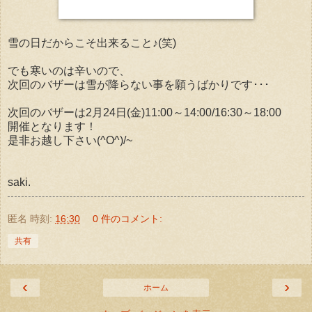
雪の日だからこそ出来ること♪(笑)
でも寒いのは辛いので、
次回のバザーは雪が降らない事を願うばかりです･･･
次回のバザーは2月24日(金)11:00～14:00/16:30～18:00
開催となります！
是非お越し下さい(^O^)/~
saki.
匿名
時刻:
16:30
0 件のコメント:
共有
‹
›
ホーム