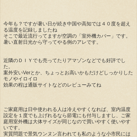
今年も？ですが暑い日が続き中国や高知では４０度を超え
る温度を記録しましたね
そこで最近流行ってますが空調の「室外機カバー」です。
暑い直射日光から守ってやる例のアレです。
近隣のＤＩＹでも売ってたりアマゾンなどでも好評でし
た。
案外安いVerとか、ちょっとお高いかもだけどしっかりした
モノやイロイロ
効果の程は通販サイトなどのレビューみてね
ご家庭用は日中使われる人は冷えやすくなれば、室内温度
設定を１度でも上げれるなら節電にも付与しますし、ご家
庭用室外機は大体サイズが同じなので買いやすく使いやす
いです。
実質問題で景気ウンヌン言われても私のような小市民には