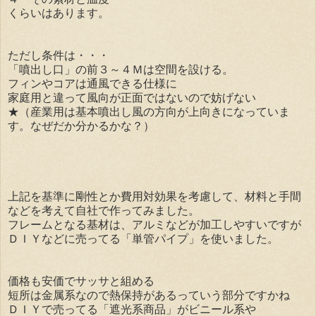
くらいはあります。
ただし条件は・・・
「噴出し口」の前３～４Ｍは空間を設ける。
フィンやコアは通風できる仕様に
家庭用と違って風向が正面ではないので妨げない
★（産業用は基本噴出し風の方向が上向きになっていま
す。なぜだか分かるかな？）
上記を基準に剛性とか費用対効果を考慮して、材料と手間
などを考えて自社で作ってみました。
フレームとなる基材は、アルミなどが加工しやすいですが
ＤＩＹなどに売ってる「単管パイプ」を使いました。
価格も安価でサッサと組める
短所は金属系なので熱保持があるっていう部分ですかね
ＤＩＹで売ってる「遮光系商品」がビニール系や