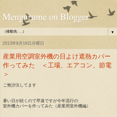
Mengurume on Blogger
▼
2013年8月19日月曜日
産業用空調室外機の日よけ遮熱カバー
作ってみた ＜工場、エアコン、節電
＞
ご無沙汰してます
暑い日が続くので早速ですが今年流行の
室外機カバーを作ってみた（産業用室外機編）