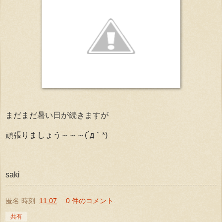
まだまだ暑い日が続きますが
頑張りましょう～～～(´д｀*)
saki
匿名
時刻:
11:07
0 件のコメント:
共有