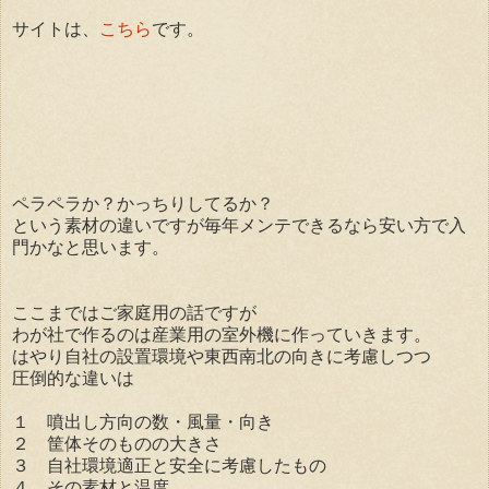
サイトは、
こちら
です。
ペラペラか？かっちりしてるか？
という素材の違いですが毎年メンテできるなら安い方で入
門かなと思います。
ここまではご家庭用の話ですが
わが社で作るのは産業用の室外機に作っていきます。
はやり自社の設置環境や東西南北の向きに考慮しつつ
圧倒的な違いは
１ 噴出し方向の数・風量・向き
２ 筐体そのものの大きさ
３ 自社環境適正と安全に考慮したもの
４ その素材と温度