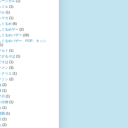
ュージカル
(1)
ルミル
(1)
バル
(1)
ルマガ
(1)
んぐるめ
(6)
んぐるめザー
(2)
んぐるめバザー
(26)
んぐるめバザー、POP、キッシ
(1)
クルト
(1)
でざるそば
(1)
でそば
(1)
ーメン
(3)
ミナリエ
(1)
ーソン
(2)
知
(2)
媛
(1)
宇川
(1)
き出物
(1)
合
(1)
趙園
(1)
飴
(1)
山
(2)