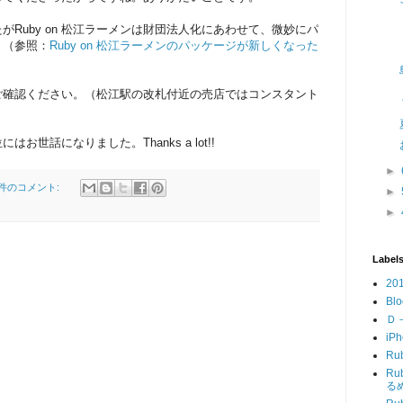
Ruby on 松江ラーメンは財団法人化にあわせて、微妙にパ
。（参照：
Ruby on 松江ラーメンのパッケージが新しくなった
ご確認ください。（松江駅の改札付近の売店ではコンスタント
）
お世話になりました。Thanks a lot!!
►
 件のコメント:
►
►
Label
20
Blo
Ｄ
iP
Ru
R
る