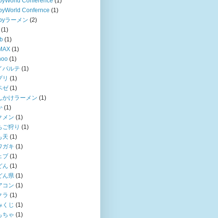
byWorld Conference
(1)
byWorld Confernce
(1)
ubyラーメン
(2)
(1)
b
(1)
MAX
(1)
hoo
(1)
イパルテ
(1)
プリ
(1)
ペゼ
(1)
んかけラーメン
(1)
か
(1)
クメン
(1)
ちご狩り
(1)
も天
(1)
ワガキ
(1)
ェブ
(1)
どん
(1)
どん県
(1)
アコン
(1)
クラ
(1)
みくじ
(1)
もちゃ
(1)