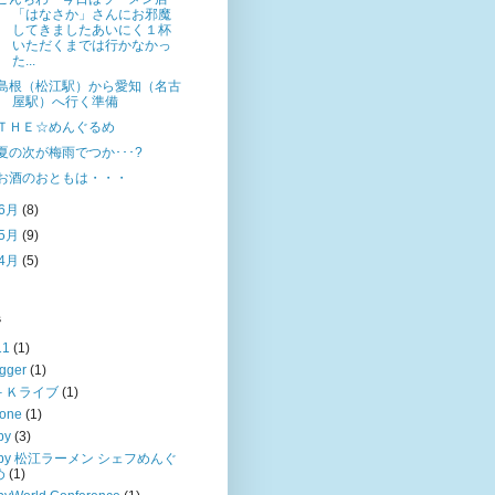
「はなさか」さんにお邪魔
してきましたあいにく１杯
いただくまでは行かなかっ
た...
島根（松江駅）から愛知（名古
屋駅）へ行く準備
ＴＨＥ☆めんぐるめ
夏の次が梅雨でつか･･･?
お酒のおともは・・・
6月
(8)
5月
(9)
4月
(5)
s
11
(1)
gger
(1)
－Ｋライブ
(1)
hone
(1)
by
(3)
uby 松江ラーメン シェフめんぐ
め
(1)