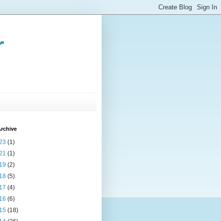
r
rchive
23
(1)
21
(1)
19
(2)
18
(5)
17
(4)
16
(6)
15
(18)