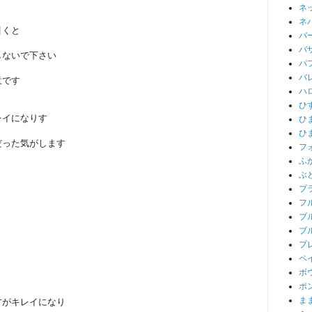
ネ
ネ
引くと
バ
バ
しないで下さい
パ
バ
意です
ハ
ひ
レイになりす
ひ
ひ
だった気がします
フ
ふ
ぶ
プ
フ
ブ
ブ
プ
ペ
ボ
ポ
ま
方がキレイになり