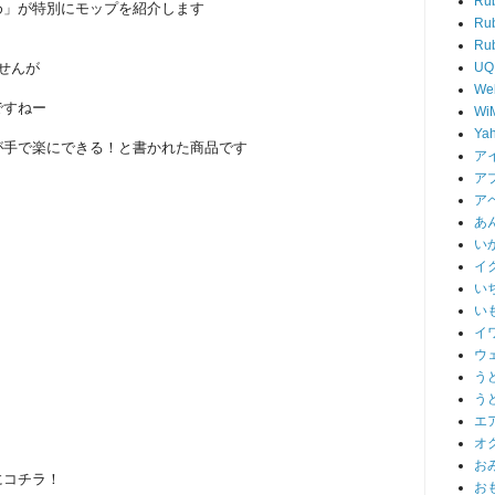
Ru
め」が特別にモップを紹介します
Ru
R
UQ
せんが
We
ですねー
Wi
Ya
が手で楽にできる！と書かれた商品です
ア
ア
ア
あ
い
イ
い
い
イ
ウ
う
う
エ
オ
お
にコチラ！
お