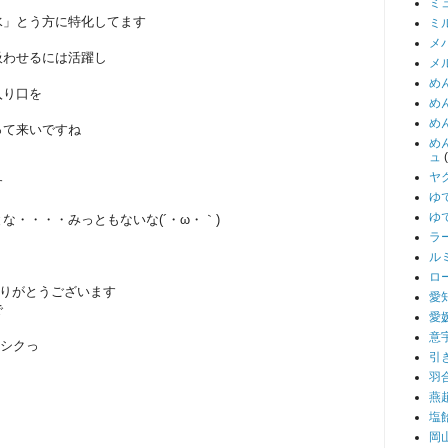
ミ
水」とう方に特化してます
ミ
メ
吸わせるには活躍し
メ
め
入り口を
め
め
って来いですね
め
ュ
ヤ
す
ゆ
ゆ
な・・・・みっともないな(´・ω・｀)
ラ
ル
ロ
ありがとうございます
愛
で
愛
意
ロシクっ
引
羽
燕
塩
岡