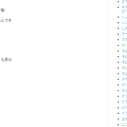
さ
サ
可能
ビ
し
るんです
ジ
し
ス
ス
ス
そ
そ
ても安心
そ
そ
そ
デ
デ
テ
テ
ド
ど
ド
な
ニ