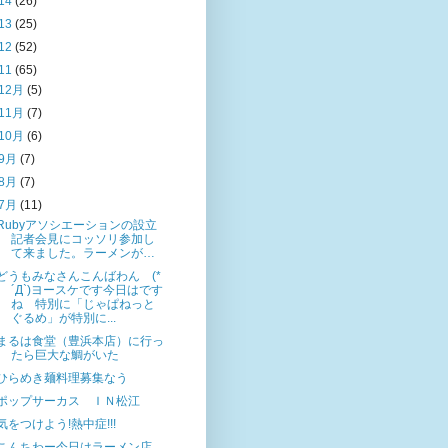
14
(26)
13
(25)
12
(52)
11
(65)
12月
(5)
11月
(7)
10月
(6)
9月
(7)
8月
(7)
7月
(11)
Rubyアソシエーションの設立
記者会見にコッソリ参加し
て来ました。ラーメンが…
どうもみなさんこんばわん (*
´Д`)ヨースケです今日はです
ね 特別に「じゃぱねっと
ぐるめ」が特別に...
まるは食堂（豊浜本店）に行っ
たら巨大な鯛がいた
ひらめき麺料理募集なう
ポップサーカス ＩＮ松江
気をつけよう!熱中症!!!
こんちわー今日はラーメン店