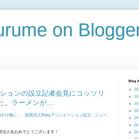
rume on Blogge
Blog A
►
20
エーションの設立記者会見にコッソリ
►
20
た。ラーメンが…
►
20
►
20
かけ橋に」、財団法人Rubyアソシエーション設立 - ニュー
►
20
►
20
財団法人化おめでとうございます！
►
20