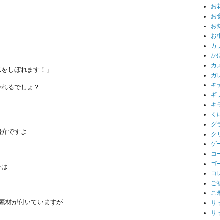
お
お
お
お
カ
か
カ
水をしぼれます！」
ガ
キ
かれるでしょ？
ギ
キ
く
グ
紹介ですよ
ク
ゲ
コ
ゴ
分は
コ
ご
ご
の素材が付いていますが
サ
サ