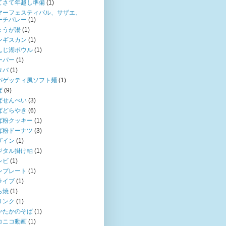
てさて年越し準備
(1)
マーフェスティバル、サザエ、
ーチバレー
(1)
ょうが湯
(1)
ンギスカン
(1)
んじ湖ボウル
(1)
ーパー
(1)
タバ
(1)
パゲッティ風ソフト麺
(1)
ば
(9)
ばせんべい
(3)
ばどらやき
(6)
ば粉クッキー
(1)
ば粉ドーナツ
(3)
ザイン
(1)
ジタル掛け軸
(1)
レビ
(1)
ンプレート
(1)
ライブ
(1)
ら焼
(1)
リンク
(1)
かたかのそば
(1)
コニコ動画
(1)