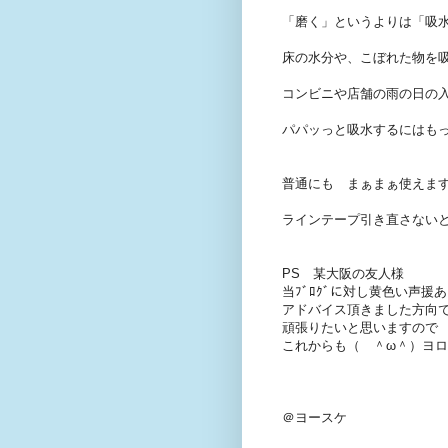
「磨く」というよりは「吸
床の水分や、こぼれた物を
コンビニや店舗の雨の日の
パパッっと吸水するにはも
普通にも まぁまぁ使えま
ラインテープ引き直さないと
PS 某大阪の友人様
当ﾌﾞﾛｸﾞに対し黄色い声援
アドバイス頂きました方向
頑張りたいと思いますので
これからも（ ＾ω＾）ヨ
＠ヨースケ