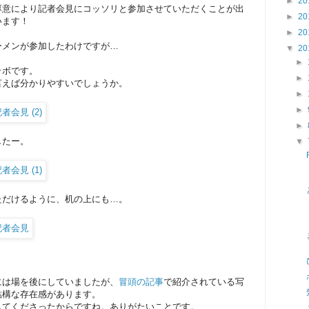
►
20
厚意により記者会見にコッソリと参加させていただくことが出
►
20
います！
►
20
ーメンが参加したわけですが…
▼
20
►
ラボです。
►
言えば分かりやすいでしょうか。
►
►
►
したー。
▼
ただけるように、机の上にも…。
には場を後にしていましたが、
冒頭の記事
で紹介されている写
結構な存在感があります。
してくださったからですね。ありがたいことです。