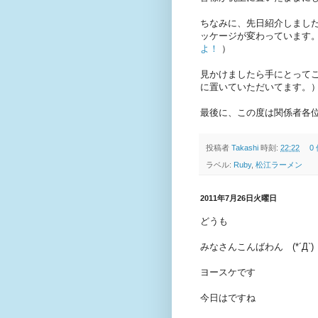
ちなみに、先日紹介しましたが
ッケージが変わっています
よ！
）
見かけましたら手にとって
に置いていただいてます。
最後に、この度は関係者各位には
投稿者
Takashi
時刻:
22:22
0
ラベル:
Ruby
,
松江ラーメン
2011年7月26日火曜日
どうも
みなさんこんばわん (*´Д`)
ヨースケです
今日はですね