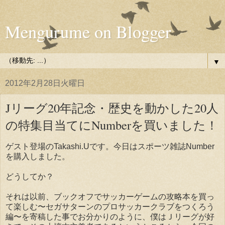
Mengurume on Blogger
▼
2012年2月28日火曜日
Jリーグ20年記念・歴史を動かした20人
の特集目当てにNumberを買いました！
ゲスト登場のTakashi.Uです。今日はスポーツ雑誌Number
を購入しました。
どうしてか？
それは以前、ブックオフでサッカーゲームの攻略本を買っ
て楽しむ〜セガサターンのプロサッカークラブをつくろう
編〜を寄稿した事でお分かりのように、僕はＪリーグが好