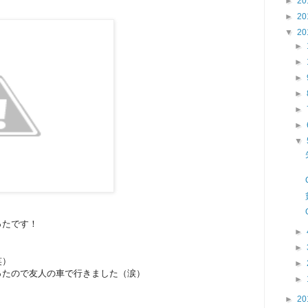
►
20
►
20
▼
20
►
►
►
►
►
►
▼
ったです！
►
►
笑）
►
ったので友人の車で行きました（涙）
►
►
20