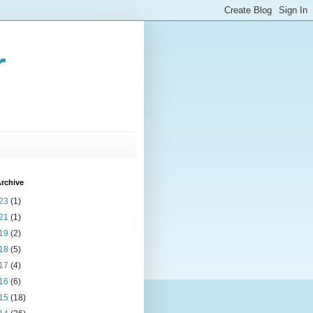
r
rchive
23
(1)
21
(1)
19
(2)
18
(5)
17
(4)
16
(6)
15
(18)