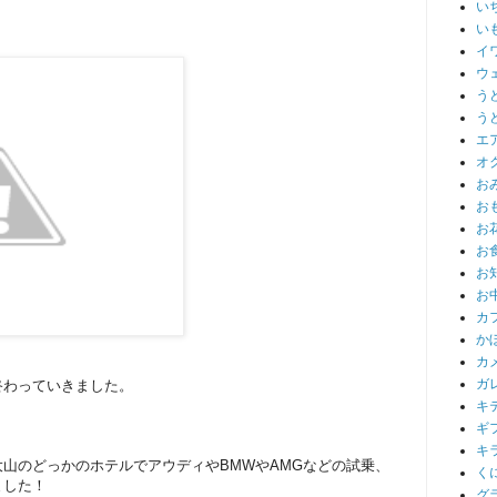
い
い
イ
ウ
う
う
エ
オ
お
お
お
お
お
お
カ
か
カ
ガ
終わっていきました。
キ
ギ
キ
山のどっかのホテルでアウディやBMWやAMGなどの試乗、
く
ました！
グ