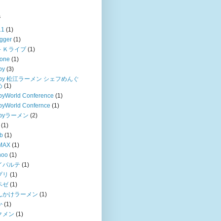
s
11
(1)
gger
(1)
－Ｋライブ
(1)
hone
(1)
by
(3)
uby 松江ラーメン シェフめんぐ
め
(1)
byWorld Conference
(1)
byWorld Confernce
(1)
ubyラーメン
(2)
(1)
b
(1)
MAX
(1)
hoo
(1)
イパルテ
(1)
プリ
(1)
ペゼ
(1)
んかけラーメン
(1)
か
(1)
クメン
(1)