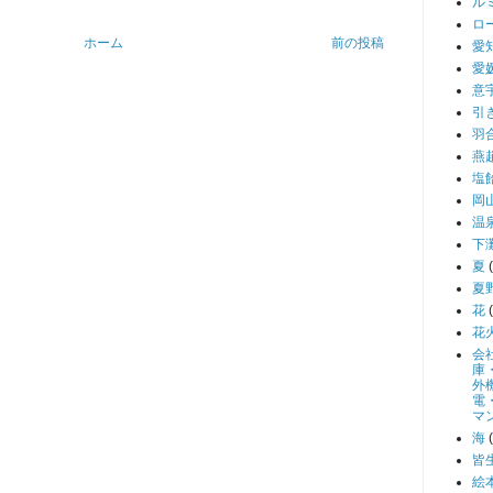
ル
ロ
ホーム
前の投稿
愛
愛
意
引
羽
燕
塩
岡
温
下
夏
夏
花
花
会
庫
外
電
マ
海
皆
絵