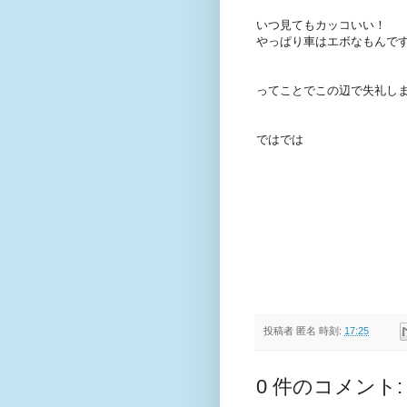
いつ見てもカッコいい！
やっぱり車はエボなもんで
ってことでこの辺で失礼し
ではでは
投稿者
匿名
時刻:
17:25
0 件のコメント: