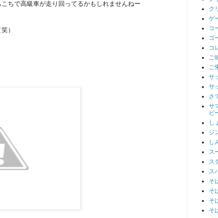
ちこちで高級車が走り回ってるかもしれませんねー
ク
ゲ
コ
（笑）
ゴ
コ
ご
ご
サ
サ
さ
サ
ビ
し
ジ
し
ス
ス
ス
そ
そ
そ
そ