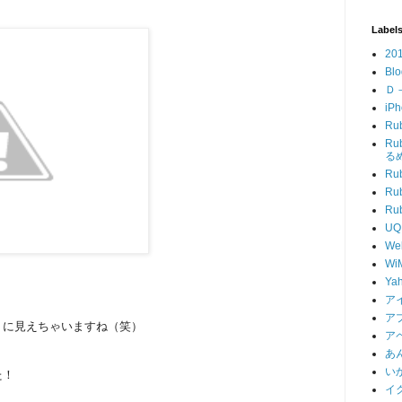
Label
20
Blo
Ｄ
iP
Ru
R
る
Ru
Ru
R
UQ
We
Wi
Ya
ア
ア
うに見えちゃいますね（笑）
ア
あ
い
た！
イ