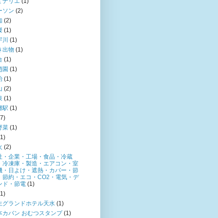
ミナリエ
(1)
ーソン
(2)
知
(2)
媛
(1)
宇川
(1)
き出物
(1)
合
(1)
趙園
(1)
飴
(1)
山
(2)
泉
(1)
灘駅
(1)
(7)
野菜
(1)
(1)
火
(2)
社・企業・工場・食品・冷蔵
・冷凍庫・製造・エアコン・室
機・日よけ・遮熱・カバー・節
・節約・エコ・CO2・電気・デ
ンド・節電
(1)
(1)
生グランドホテル天水
(1)
本カバン おむつスタンプ
(1)