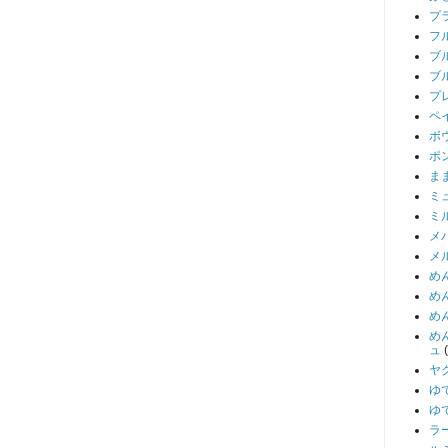
プ
フ
ブ
ブ
プ
ペ
ボ
ポ
ま
ミ
ミ
メ
メ
め
め
め
め
ュ
ヤ
ゆ
ゆ
ラ