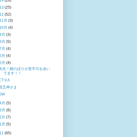
14
(26)
13
(25)
12
(52)
11月
(3)
10月
(4)
9月
(3)
8月
(5)
7月
(4)
6月
(4)
5月
(4)
先生！鯉のぼりが意宇川を泳い
でます！！
CT９A
貧乏神さま
GW
4月
(5)
3月
(8)
2月
(7)
1月
(5)
11
(65)