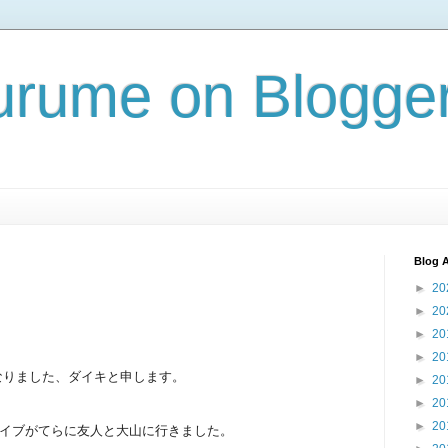
rume on Blogge
Blog A
►
20
►
20
►
20
►
20
なりました、ダイキと申します。
►
20
►
20
►
20
ライブがてらに友人と大山に行きました。