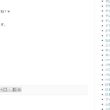
そ
デ
デ
すね！ｗ
テ
テ
ます。
ド
ど
ド
な
ニ
ネ
ネ
バ
バ
パ
バ
ハ
ひ
ひ
ひ
フ
ふ
ぶ