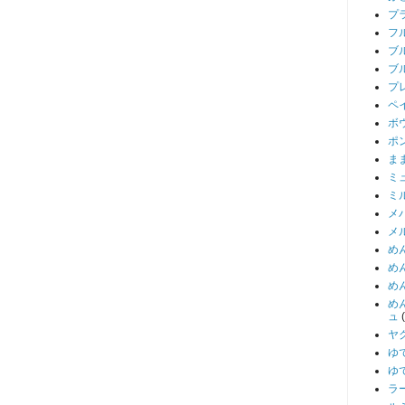
プ
フ
ブ
ブ
プ
ペ
ボ
ポ
ま
ミ
ミ
メ
メ
め
め
め
め
ュ
ヤ
ゆ
ゆ
ラ