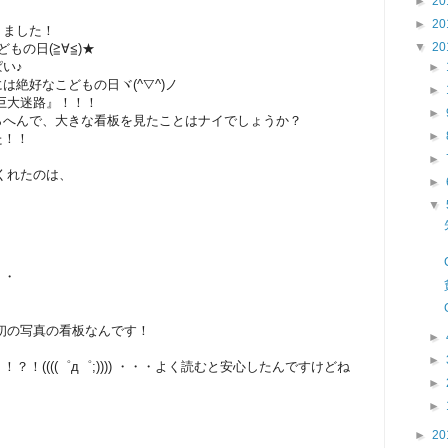
►
20
►
20
りました！
▼
20
もの日(≧∀≦)★
い♪
►
は絶好なこどもの日ヾ(^▽^)ノ
►
巨大迷路』！！！
►
らへんで、大きな看板を見たことはナイでしょうか？
►
た！！
►
くれたのは、
►
▼
・・
初の写真の看板なんです！
►
►
！((((゜д゜;)))) ・・・よく読むと安心したんですけどね
►
►
►
20