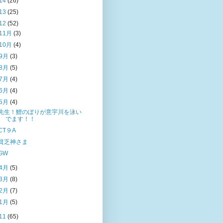
14
(26)
13
(25)
12
(52)
11月
(3)
10月
(4)
9月
(3)
8月
(5)
7月
(4)
6月
(4)
5月
(4)
先生！鯉のぼりが意宇川を泳い
でます！！
CT９A
貧乏神さま
GW
4月
(5)
3月
(8)
2月
(7)
1月
(5)
11
(65)