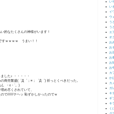
い
い
イ
ウ
う
う
払い的なたくさんの神様がいます！
エ
オ
ですｗｗｗｗ うまい！！
お
お
お
お
お
お
カ
ました♪ ・・・・・
か
の商売繁盛(゜Д゜；≡；゜Д゜) 祈っとくべきだった。
カ
。・ε・`。)
ガ
で埋め尽くされていて、
キ
で//////テヘッ 恥ずかしかったのでｗ
ギ
キ
く
グ