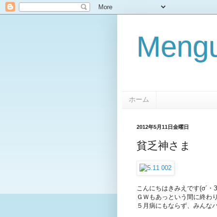
Mengu
ホーム
2012年5月11日金曜日
貧乏神さま
こんにちはきみえです(σ´・З
ＧＷもあっという間に終わ
５月病にもならず、みんな