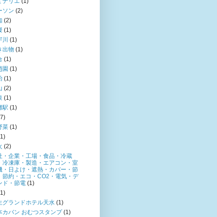
ミナリエ
(1)
ーソン
(2)
知
(2)
媛
(1)
宇川
(1)
き出物
(1)
合
(1)
趙園
(1)
飴
(1)
山
(2)
泉
(1)
灘駅
(1)
(7)
野菜
(1)
(1)
火
(2)
社・企業・工場・食品・冷蔵
・冷凍庫・製造・エアコン・室
機・日よけ・遮熱・カバー・節
・節約・エコ・CO2・電気・デ
ンド・節電
(1)
(1)
生グランドホテル天水
(1)
本カバン おむつスタンプ
(1)