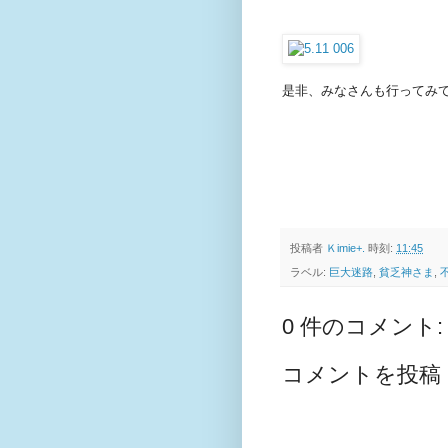
是非、みなさんも行ってみて
投稿者
Ｋimie+.
時刻:
11:45
ラベル:
巨大迷路
,
貧乏神さま
,
0 件のコメント:
コメントを投稿