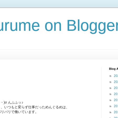
rume on Blogge
Blog A
►
20
►
20
►
20
►
20
►
20
・)σ んふふッ♪
►
20
り、いつもと変らず仕事だっためんぐるめは、
バリバリで働いています。
►
20