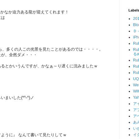
Label
なかなか迫力ある龍が迎えてくれます！
には
20
Blo
Ｄ
iP
Ru
ら、多くの人この光景を見たことがあるのでは・・・・。
R
る
たが、全然ダメ・・・
Ru
あるとかいうんですが、かなぁ～り遅くに沈みましたｗ
Ru
R
UQ
We
Wi
Ya
いした(*^-^)ノ
ア
ア
ア
あ
い
イ
ように』 なんて書いて見たりしてｗ