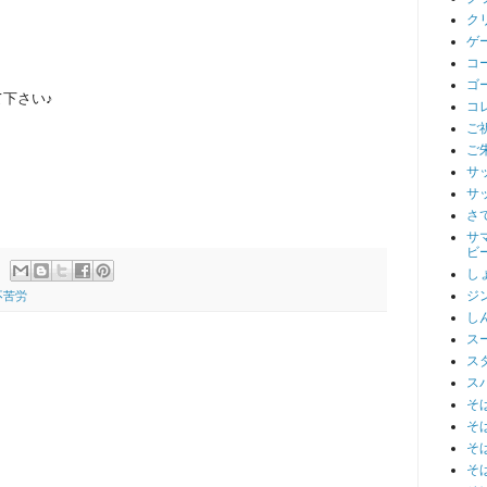
ク
ゲ
コ
ゴ
下さい♪
コ
ご
ご
サ
サ
さ
サ
ビ
し
ジ
不苦労
し
ス
ス
ス
そ
そ
そ
そ