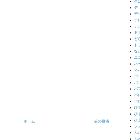
そ
デ
デ
テ
テ
ド
ど
ド
な
ニ
ネ
ネ
バ
バ
パ
バ
ハ
ひ
ひ
ひ
ホーム
前の投稿
フ
ふ
ぶ