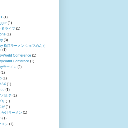
s
11
(1)
gger
(1)
－Ｋライブ
(1)
hone
(1)
by
(3)
uby 松江ラーメン シェフめんぐ
め
(1)
byWorld Conference
(1)
byWorld Confernce
(1)
ubyラーメン
(2)
(1)
b
(1)
MAX
(1)
hoo
(1)
イパルテ
(1)
プリ
(1)
ペゼ
(1)
んかけラーメン
(1)
か
(1)
クメン
(1)