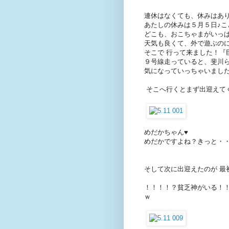
連休はなくても、休みはあ
あたしの休みは５月５日♪こど
どこも、おこちゃまがいっぱ
天気も良くて、外で遊ぶのに
そこで 行って来ました！『
９号線走っていると、斐川
気になっていっちゃいまし
そこへ行くとまず出迎えて
めだかちゃん♥
めだかですよね？きっと・
そして次に出迎えたのが 最
！！！！？貧乏神がいる！！！？
ｗ