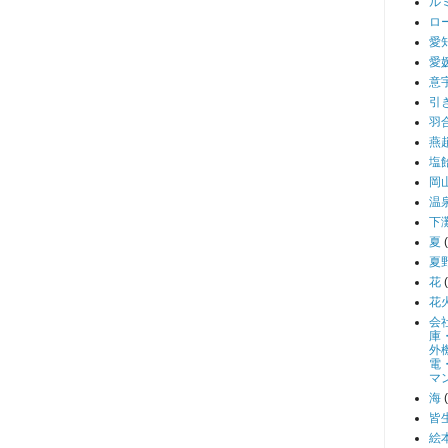
ル
ロ
愛
愛
意
引
羽
燕
塩
岡
温
下
夏
夏
花
花
会
庫
外
電
マ
海
皆
絵