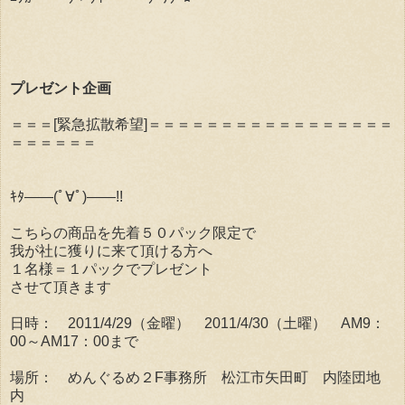
プレゼント企画
＝＝＝[緊急拡散希望]＝＝＝＝＝＝＝＝＝＝＝＝＝＝＝＝＝
＝＝＝＝＝＝
ｷﾀ――(ﾟ∀ﾟ)――!!
こちらの商品を先着５０パック限定で
我が社に獲りに来て頂ける方へ
１名様＝１パックでプレゼント
させて頂きます
日時： 2011/4/29（金曜） 2011/4/30（土曜） AM9：
00～AM17：00まで
場所： めんぐるめ２F事務所 松江市矢田町 内陸団地
内