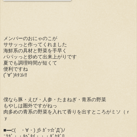
メンバーのおにゃのこが
ササッっと作ってくれました
海鮮系の具材と野菜を手早く
パパッっと炒めて出来上がりです
夏でも調理時間が短くて
便利ですね
(ﾟ∀ﾟ)ｷﾀｺﾚ!!
僕なら豚・えび・人参・たまねぎ・青系の野菜
もやしは圏外ですがねっ
肉多めの青系の野菜を入れて香りを出すところがミソ（ｒ
ｙ
■━⊂( ・∀・) 彡 ｶﾞｯ☆`Д´)ﾉ
ﾆｸｶﾞ・・ﾀﾍﾞﾀｲ・・・ﾀﾞｹﾀﾞﾛ