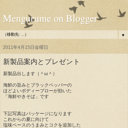
Mengurume on Blogger
▼
2011年4月15日金曜日
新製品案内とプレゼント
新製品出します（＾ω＾）
海鮮の旨みとブラックペッパーの
ほどよいボディーブローが効いた
「海鮮やきそば」です
下記写真はパッケージになります
これからの夏に向けて
塩味ベースのうまみとコクを追加した