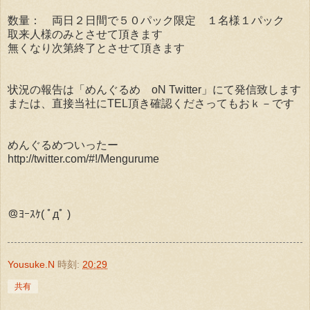
数量： 両日２日間で５０パック限定 １名様１パック
取来人様のみとさせて頂きます
無くなり次第終了とさせて頂きます
状況の報告は「めんぐるめ oN Twitter」にて発信致します
または、直接当社にTEL頂き確認くださってもおｋ－です
めんぐるめついったー
http://twitter.com/#!/Mengurume
＠ﾖｰｽｹ( ﾟдﾟ )
Yousuke.N
時刻:
20:29
共有