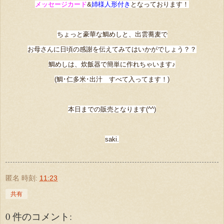
メッセージカード
&
姉様人形付き
となっております！
ちょっと豪華な鯛めしと、出雲蕎麦で
お母さんに日頃の感謝を伝えてみてはいかがでしょう？？
鯛めしは、炊飯器で簡単に作れちゃいます♪
(鯛･仁多米･出汁 すべて入ってます！)
本日までの販売となります(^^)
saki.
匿名
時刻:
11:23
共有
0 件のコメント: