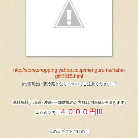
http://store.shopping.yahoo.co.jp/mengurume/haha-
gift2015.html
(出雲蕎麦は要冷蔵となりますのでご注意ください！)
送料無料(北海道･沖縄･一部離島のお客様は別途500円頂きます)
４０００円!!!
４０６２円
→
母の日ギフトだけの、