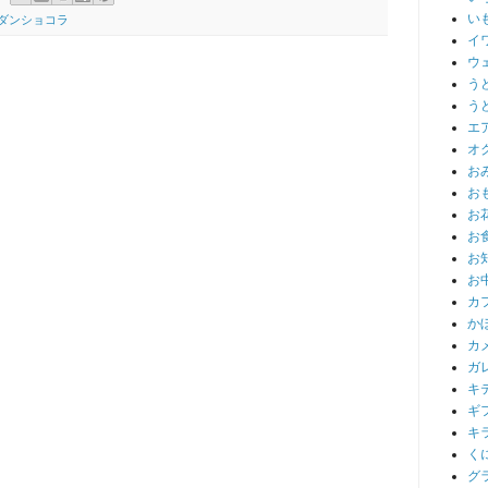
い
ダンショコラ
イ
ウ
う
う
エ
オ
お
お
お
お
お
お
カ
か
カ
ガ
キ
ギ
キ
く
グ