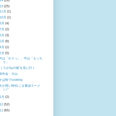
14
(26)
13
(25)
11月
(1)
10月
(1)
8月
(4)
7月
(2)
6月
(3)
5月
(6)
4月
(1)
2月
(5)
外は「かりっ」、中は「もっち
り」
”くろがねの城”を見に行く
新年会・大山
そば粉でcooking
今が買い時!白ごま醤油ラーメ
ン♪"
1月
(2)
12
(52)
11
(65)