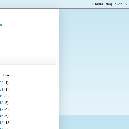
r
rchive
23
(1)
21
(1)
19
(2)
18
(5)
17
(4)
16
(6)
15
(18)