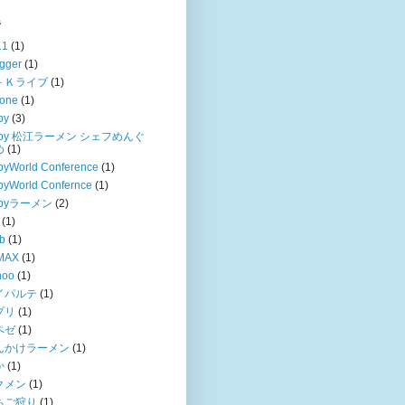
s
11
(1)
gger
(1)
－Ｋライブ
(1)
hone
(1)
by
(3)
uby 松江ラーメン シェフめんぐ
め
(1)
byWorld Conference
(1)
byWorld Confernce
(1)
ubyラーメン
(2)
(1)
b
(1)
MAX
(1)
hoo
(1)
イパルテ
(1)
プリ
(1)
ペゼ
(1)
んかけラーメン
(1)
か
(1)
クメン
(1)
ちご狩り
(1)