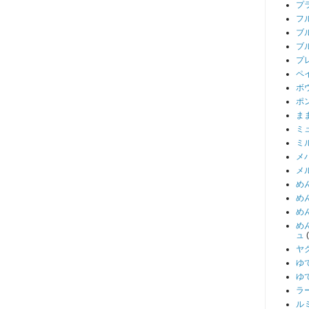
プ
フ
ブ
ブ
プ
ペ
ボ
ポ
ま
ミ
ミ
メ
メ
め
め
め
め
ュ
ヤ
ゆ
ゆ
ラ
ル