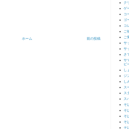
ク
ゲ
コ
ゴ
コ
ご
ご
ホーム
前の投稿
サ
サ
さ
サ
ビ
し
ジ
し
ス
ス
ス
そ
そ
そ
そ
そ