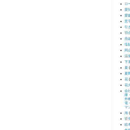
ロ
愛
愛
意
引
羽
燕
塩
岡
温
下
夏
夏
花
花
会
庫
外
電
マ
海
皆
絵