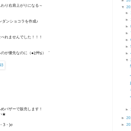
►
20
んわり右肩上がりになる～
▼
20
►
►
ンダンショコラを作成♪
►
►
食べれませんでした！！！
►
►
のが優先なのに（●≧艸≦）゛
►
▼
るめバザーで販売します！
►
い★
►
20
►
20
З・)σ