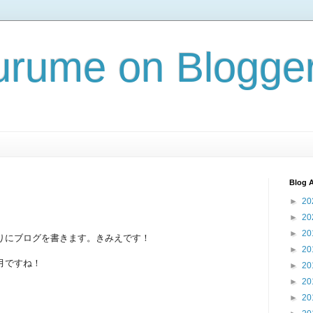
rume on Blogge
Blog A
►
20
►
20
►
20
りにブログを書きます。きみえです！
►
20
月ですね！
►
20
►
20
►
20