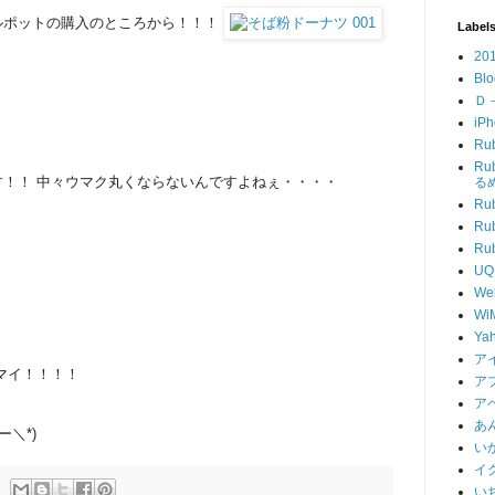
ルポットの購入のところから！！！
Label
20
Blo
Ｄ
iP
Ru
R
！！ 中々ウマク丸くならないんですよねぇ・・・・
る
Ru
Ru
R
UQ
We
Wi
Ya
ア
マイ！！！！
ア
ア
あ
＼*)
い
イ
い