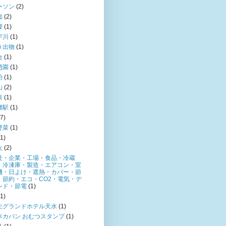
ーソン
(2)
知
(2)
媛
(1)
宇川
(1)
き出物
(1)
合
(1)
趙園
(1)
飴
(1)
山
(2)
泉
(1)
灘駅
(1)
(7)
野菜
(1)
(1)
火
(2)
社・企業・工場・食品・冷蔵
・冷凍庫・製造・エアコン・室
機・日よけ・遮熱・カバー・節
・節約・エコ・CO2・電気・デ
ンド・節電
(1)
(1)
生グランドホテル天水
(1)
本カバン おむつスタンプ
(1)