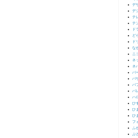
デ
デ
テ
テ
ド
ど
ド
な
ニ
ネ
ネ
バ
バ
パ
バ
ハ
ひ
ひ
ひ
フ
ふ
ぶ