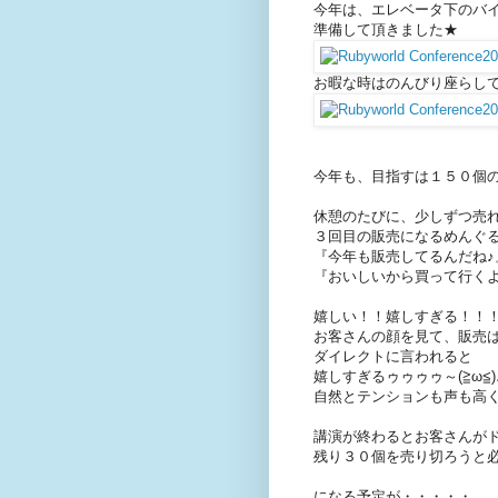
今年は、エレベータ下のバ
準備して頂きました★
お暇な時はのんびり座らして頂
今年も、目指すは１５０個
休憩のたびに、少しずつ売れて
３回目の販売になるめんぐ
『今年も販売してるんだね♪
『おいしいから買って行く
嬉しい！！嬉しすぎる！！！(
お客さんの顔を見て、販売
ダイレクトに言われると
嬉しすぎるゥゥゥゥ～(≧ω≦)
自然とテンションも声も高
講演が終わるとお客さんが
残り３０個を売り切ろうと必死(((
になる予定が・・・・・