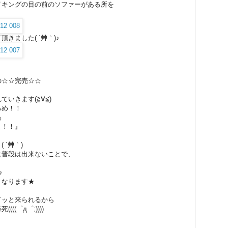
イキングの目の前のソファーがある所を
きました( ´艸｀)♪
の☆☆完売☆☆
いきます(≧∀≦)
るめ！！
』
よ！！』
 ´艸｀)
は普段は出来ないことで、
♪
くなります★
ドッと来られるから
(゜д゜;))))