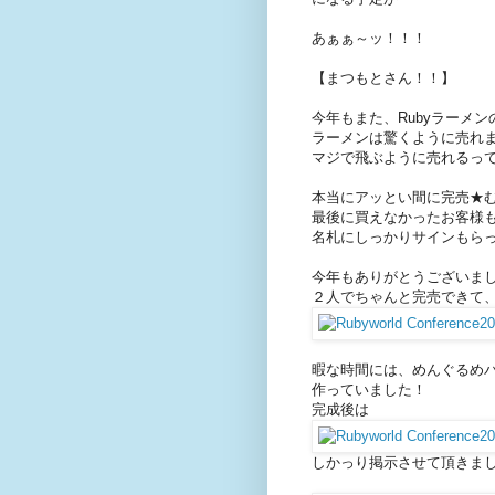
あぁぁ～ッ！！！
【まつもとさん！！】
今年もまた、Rubyラーメ
ラーメンは驚くように売れ
マジで飛ぶように売れるっ
本当にアッとい間に完売★
最後に買えなかったお客様
名札にしっかりサインもらっ
今年もありがとうございま
２人でちゃんと完売できて、
暇な時間には、めんぐるめ
作っていました！
完成後は
しかっり掲示させて頂きま