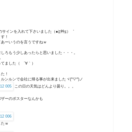
ンのサインを入れて下さいました（●≧艸≦）゛
ます！
てあーいうのを言うですねｗ
むしろもう少しあったらと思いました・・・。
も
てました（ ´∀｀）
した！
ルンルンで会社に帰る事が出来ましたヾ(^▽^)ノ
この日の天気はどんより曇り。。。
バザーのポスターなんかも
したｗ