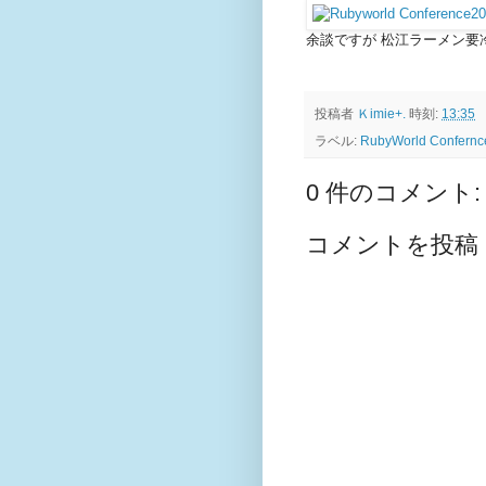
余談ですが 松江ラーメン要
投稿者
Ｋimie+.
時刻:
13:35
ラベル:
RubyWorld Confernc
0 件のコメント:
コメントを投稿