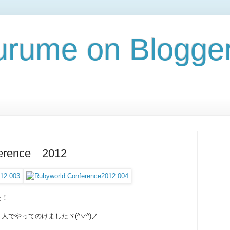
rume on Blogge
erence 2012
た！
人でやってのけましたヾ(^▽^)ノ