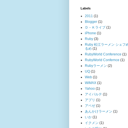
Labels
2011
(1)
Blogger
(1)
Ｄ－Ｋライブ
(1)
iPhone
(1)
Ruby
(3)
Ruby 松江ラーメン シェフ
るめ
(1)
RubyWorld Conference
(1)
RubyWorld Confernce
(1)
Rubyラーメン
(2)
UQ
(1)
Web
(1)
WiMAX
(1)
Yahoo
(1)
アイパルテ
(1)
アプリ
(1)
アペゼ
(1)
あんかけラーメン
(1)
いか
(1)
イクメン
(1)